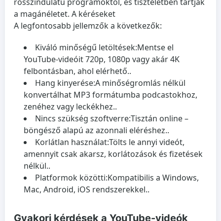
rosszindulatú programoktól, és tiszteletben tartják
a magánéletet. A kéréseket
A legfontosabb jellemzők a következők:
Kiváló minőségű letöltések:
Mentse el
YouTube-videóit 720p, 1080p vagy akár 4K
felbontásban, ahol elérhető..
Hang kinyerése:
A minőségromlás nélkül
konvertálhat MP3 formátumba podcastokhoz,
zenéhez vagy leckékhez..
Nincs szükség szoftverre:
Tisztán online –
böngésző alapú az azonnali eléréshez..
Korlátlan használat:
Tölts le annyi videót,
amennyit csak akarsz, korlátozások és fizetések
nélkül..
Platformok közötti:
Kompatibilis a Windows,
Mac, Android, iOS rendszerekkel..
Gyakori kérdések a YouTube-videók