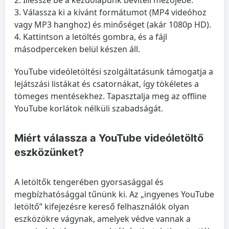
Illessze be a kezdőlapunk beviteli mezőjébe.
Válassza ki a kívánt formátumot (MP4 videóhoz
vagy MP3 hanghoz) és minőséget (akár 1080p HD).
Kattintson a letöltés gombra, és a fájl
másodperceken belül készen áll.
YouTube videóletöltési szolgáltatásunk támogatja a
lejátszási listákat és csatornákat, így tökéletes a
tömeges mentésekhez. Tapasztalja meg az offline
YouTube korlátok nélküli szabadságát.
Miért válassza a YouTube videóletöltő
eszközünket?
A letöltők tengerében gyorsasággal és
megbízhatósággal tűnünk ki. Az „ingyenes YouTube
letöltő” kifejezésre kereső felhasználók olyan
eszközökre vágynak, amelyek védve vannak a