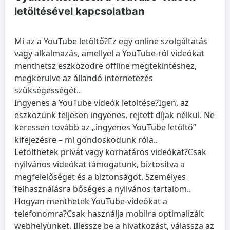
letöltésével kapcsolatban
Mi az a YouTube letöltő?
Ez egy online szolgáltatás
vagy alkalmazás, amellyel a YouTube-ról videókat
menthetsz eszközödre offline megtekintéshez,
megkerülve az állandó internetezés
szükségességét..
Ingyenes a YouTube videók letöltése?
Igen, az
eszközünk teljesen ingyenes, rejtett díjak nélkül. Ne
keressen tovább az „ingyenes YouTube letöltő”
kifejezésre – mi gondoskodunk róla..
Letölthetek privát vagy korhatáros videókat?
Csak
nyilvános videókat támogatunk, biztosítva a
megfelelőséget és a biztonságot. Személyes
felhasználásra bőséges a nyilvános tartalom..
Hogyan menthetek YouTube-videókat a
telefonomra?
Csak használja mobilra optimalizált
webhelyünket. Illessze be a hivatkozást, válassza az