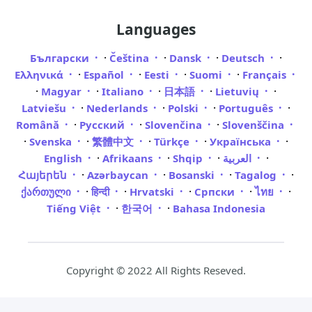
Languages
·
·
·
·
Български
Čeština
Dansk
Deutsch
·
·
·
·
Ελληνικά
Español
Eesti
Suomi
Français
·
·
·
·
·
Magyar
Italiano
日本語
Lietuvių
·
·
·
·
Latviešu
Nederlands
Polski
Português
·
·
·
Română
Русский
Slovenčina
Slovenščina
·
·
·
·
·
Svenska
繁體中文
Türkçe
Українська
·
·
·
·
English
Afrikaans
Shqip
العربية
·
·
·
·
Հայերեն
Azərbaycan
Bosanski
Tagalog
·
·
·
·
·
ქართული
हिन्दी
Hrvatski
Српски
ไทย
·
·
Tiếng Việt
한국어
Bahasa Indonesia
Copyright © 2022 All Rights Reseved.