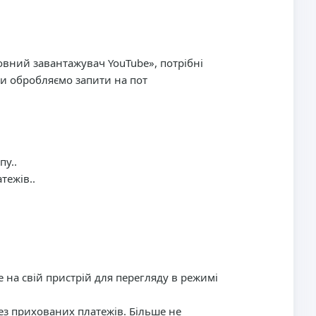
овний завантажувач YouTube», потрібні
Ми обробляємо запити на пот
пу..
тежів..
e на свій пристрій для перегляду в режимі
ез прихованих платежів. Більше не