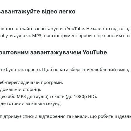
завантажуйте відео легко
ного онлайн-завантажувача YouTube. Незалежно від того, 
обути аудіо як MP3, наш інструмент зробить це простим і ш
коштовним завантажувачем YouTube
не було так просто. Щоб почати зберігати улюблений вміст, 
веб-переглядача чи програми.
 домашній сторінці.
о або MP3 для аудіо) і якість (до 1080p HD).
де готовий за кілька секунд.
підтримує списки відтворення та канали, що робить її ідеа