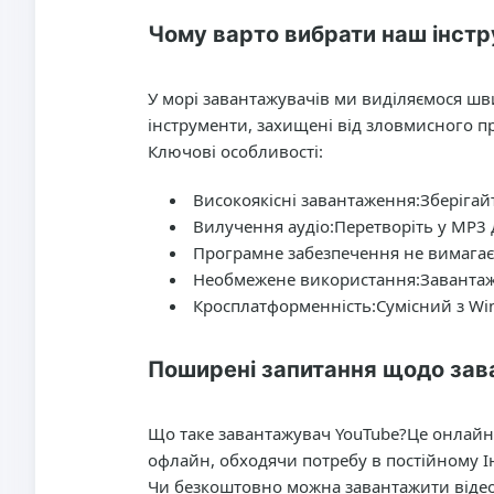
Чому варто вибрати наш інстр
У морі завантажувачів ми виділяємося шв
інструменти, захищені від зловмисного п
Ключові особливості:
Високоякісні завантаження:
Зберігайт
Вилучення аудіо:
Перетворіть у MP3 д
Програмне забезпечення не вимагає
Необмежене використання:
Завантаж
Кросплатформенність:
Сумісний з Win
Поширені запитання щодо зав
Що таке завантажувач YouTube?
Це онлайн-
офлайн, обходячи потребу в постійному Ін
Чи безкоштовно можна завантажити відео