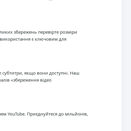
еликих збережень перевірте розміри
е використання є ключовим для
е субтитри, якщо вони доступні. Наш
налів «збереження відео
чем YouTube. Приєднуйтеся до мільйонів,