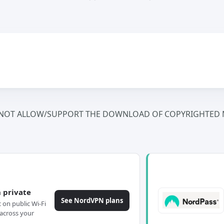
NOT ALLOW/SUPPORT THE DOWNLOAD OF COPYRIGHTED M
 private
See NordVPN plans
c on public Wi-Fi
across your