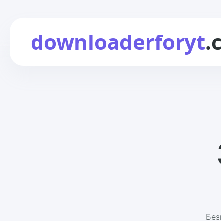
downloaderforyt
.
Без