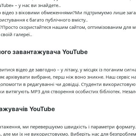
ube» – у нас ви знайдете..
о відео з віковими обмеженнями?
Ми підтримуємо лише зага
ристування є багато публічного вмісту..
?
Просто скористайтеся нашим сайтом, оптимізованим для мо
своїй галереї..
ного завантажувача YouTube
тися відео де завгодно – у літаку, у місцях із поганим сигн
є архівувати вибране, перш ніж воно зникне. Наш сервіс на
опомогти в редагуванні чи довідці. Студенти використовую
ки витягують MP3 для створення особистих бібліотек. Незал
ажувачів YouTube
таження, ми перевершуємо швидкість і параметри формату.
, але ми їх не використовуємо. Виберіть нас для безпробле