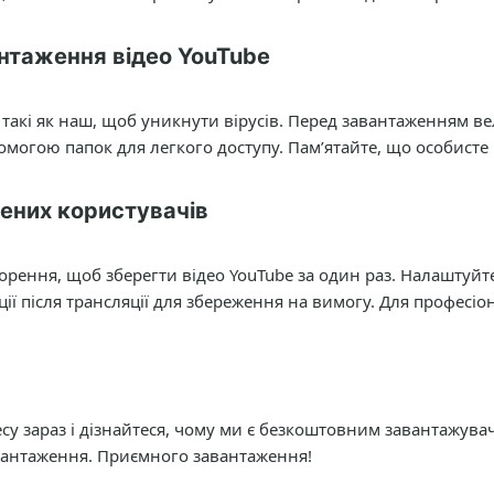
нтаження відео YouTube
 такі як наш, щоб уникнути вірусів. Перед завантаженням в
омогою папок для легкого доступу. Пам’ятайте, що особист
чених користувачів
орення, щоб зберегти відео YouTube за один раз. Налаштуйт
ції після трансляції для збереження на вимогу. Для професіо
су зараз і дізнайтеся, чому ми є безкоштовним завантажува
авантаження. Приємного завантаження!