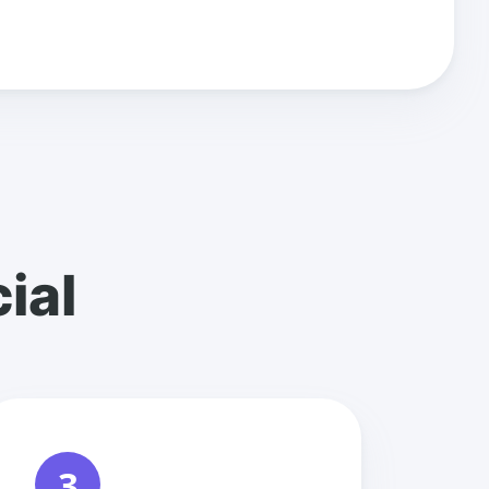
ial
3