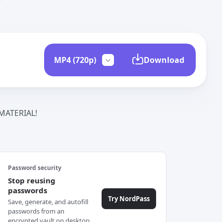
Download
ATERIAL!
Password security
Stop reusing
passwords
Try NordPass
Save, generate, and autofill
passwords from an
encrypted vault on desktop