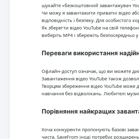
шукайте «безкоштовний завантажувач YouT
Чи можу я завантажити приватні відео аб
відповідність і безпеку. Для особистого ко
Як зберегти відео YouTube на свій телефон
виберіть MP4 і збережіть безпосередньо у 
Переваги використання надій
Офлайн-доступ означає, що ви можете диви
Завантаження відео YouTube також дозволя
Творцям збереження відео YouTube може д
навчання без відволікань. Любителі музи
Порівняння найкращих завант
Хоча конкуренти пропонують базові заван
чиста. SaveFrom іноді потребує розширень