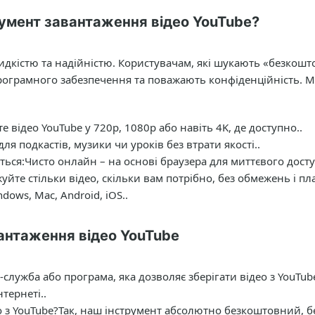
умент завантаження відео YouTube?
идкістю та надійністю. Користувачам, які шукають «безкошт
рограмного забезпечення та поважають конфіденційність. 
е відео YouTube у 720p, 1080p або навіть 4K, де доступно..
ля подкастів, музики чи уроків без втрати якості..
ться:
Чисто онлайн – на основі браузера для миттєвого досту
уйте стільки відео, скільки вам потрібно, без обмежень і пла
dows, Mac, Android, iOS..
антаження відео YouTube
служба або програма, яка дозволяє зберігати відео з YouTub
тернеті..
 з YouTube?
Так, наш інструмент абсолютно безкоштовний, б