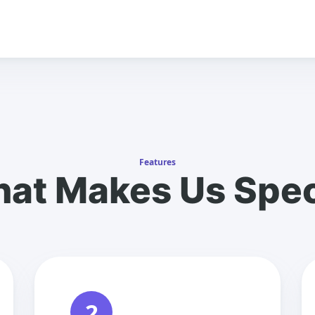
Features
at Makes Us Spec
2