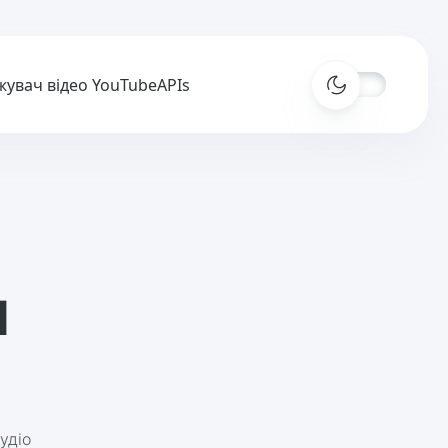
жувач відео YouTube
APIs
ч
удіо