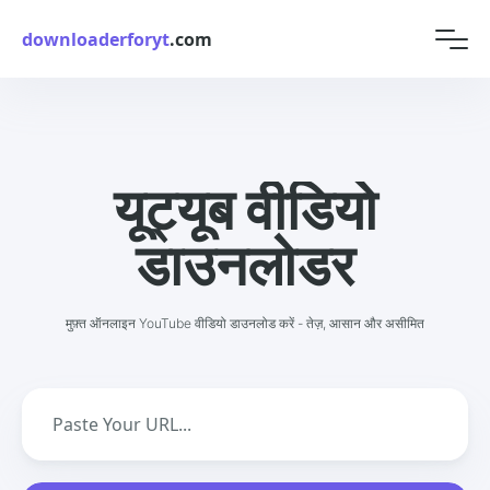
downloaderforyt
.com
यूट्यूब वीडियो
डाउनलोडर
मुफ़्त ऑनलाइन YouTube वीडियो डाउनलोड करें - तेज़, आसान और असीमित