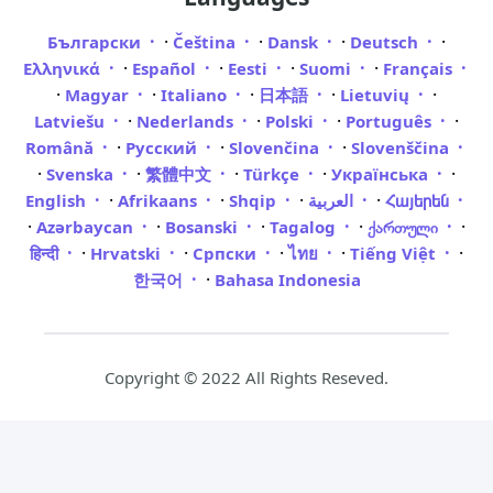
·
·
·
·
Български
Čeština
Dansk
Deutsch
·
·
·
·
Ελληνικά
Español
Eesti
Suomi
Français
·
·
·
·
·
Magyar
Italiano
日本語
Lietuvių
·
·
·
·
Latviešu
Nederlands
Polski
Português
·
·
·
Română
Русский
Slovenčina
Slovenščina
·
·
·
·
·
Svenska
繁體中文
Türkçe
Українська
·
·
·
·
English
Afrikaans
Shqip
العربية
Հայերեն
·
·
·
·
·
Azərbaycan
Bosanski
Tagalog
ქართული
·
·
·
·
·
हिन्दी
Hrvatski
Српски
ไทย
Tiếng Việt
·
한국어
Bahasa Indonesia
Copyright © 2022 All Rights Reseved.