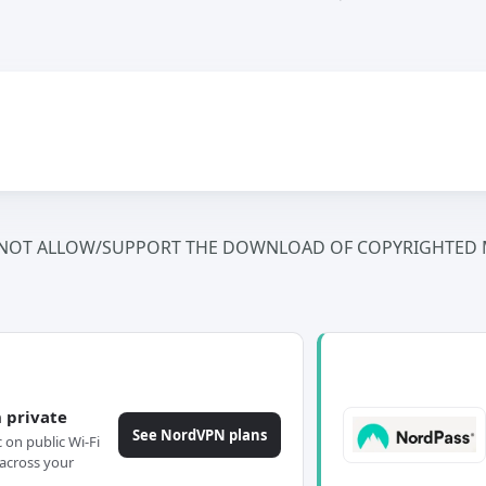
NOT ALLOW/SUPPORT THE DOWNLOAD OF COPYRIGHTED M
 private
See NordVPN plans
c on public Wi-Fi
across your