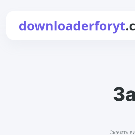
downloaderforyt
.
За
Скачать ви