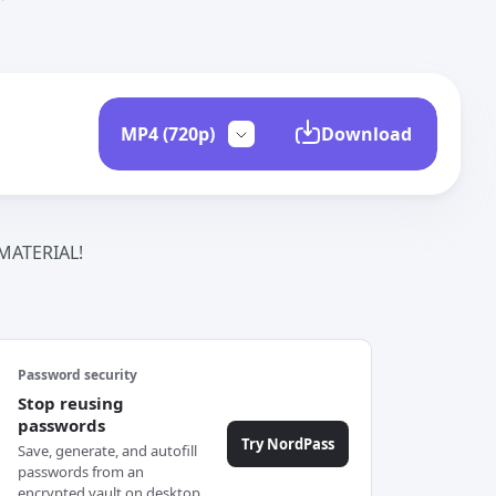
Download
ATERIAL!
Password security
Stop reusing
passwords
Try NordPass
Save, generate, and autofill
passwords from an
encrypted vault on desktop