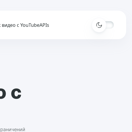
 видео с YouTube
APIs
о с
ограничений