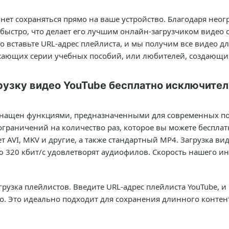
чнет сохраняться прямо на ваше устройство. Благодаря не
ыстро, что делает его лучшим онлайн-загрузчиком видео с
о вставьте URL-адрес плейлиста, и мы получим все видео дл
ужающих серии учебных пособий, или любителей, создающи
рузку видео YouTube бесплатно исключите
оснащен функциями, предназначенными для современных п
ограничений на количество раз, которое вы можете бесплатн
 AVI, MKV и другие, а также стандартный MP4. Загрузка в
ю 320 кбит/с удовлетворят аудиофилов. Скорость нашего и
узка плейлистов. Введите URL-адрес плейлиста YouTube, и 
. Это идеально подходит для сохранения длинного контент