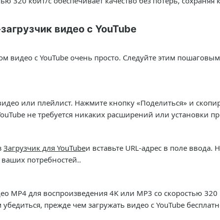
ю 320 кбит/с обеспечивает качество без потерь, сохраняя 
загрузчик видео с YouTube
ом видео с YouTube очень просто. Следуйте этим пошаговым
идео или плейлист. Нажмите кнопку «Поделиться» и скопиру
 YouTube не требуется никаких расширений или установки п
з
Загрузчик для YouTube
и вставьте URL-адрес в поле ввода.
 ваших потребностей..
о MP4 для воспроизведения 4K или MP3 со скоростью 320 к
убедиться, прежде чем загружать видео с YouTube бесплатн